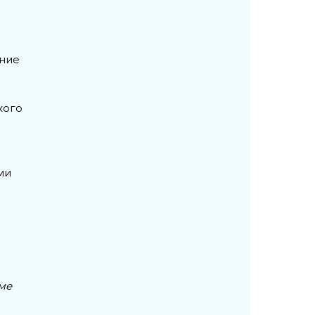
ение
кого
ми
ме