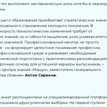
 что выполняют наставническую роль хотя бы в период
ны.
сшего образования приобретает стратегическое знач
онального становления молодого поколения. В
корость технологических изменений требует от
их знаний, но и гибкости мышления, роль университетс
но значимой. Профессиональный ментор не просто
я - он формирует целостное понимание профессии,
рофессиональной среде и развивает необходимые
емической подготовки с практическими рекомендация
прочную основу для успешной карьеры выпускника», –
 Центра знаний «Машук», заместитель генерального
ва «Знание»
Антон Сериков.
 анкет респондентами на специализированной платфор
льзована двухступенчатая выборка. На первой ступени