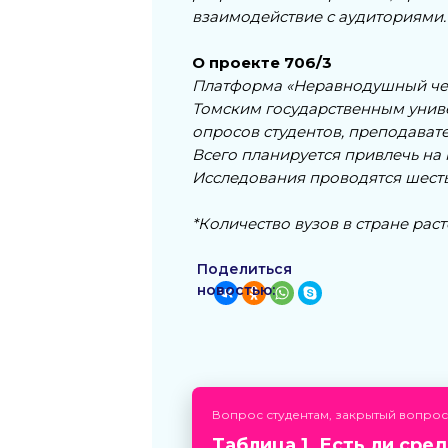
взаимодействие с аудиториями.
О проекте 706/3
Платформа «Неравнодушный чел
Томским государственным унив
опросов студентов, преподават
Всего планируется привлечь на
Исследования проводятся шесть 
*Количество вузов в стране рас
Поделиться
новостью:
Вопрос студентам, закрытый вопрос,
Таблица 1. Есть ли сре