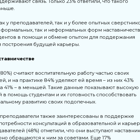
ддерживают связь. Только 23% ответили, что такого
аньше.
к у преподавателей, так и у более опытных сверстнико
к формальных, так и неформальных форм наставничеств
удентов в помощи и обмене опытом для поддержания
 построения будущей карьеры.
ставничестве
80%) считают воспитательную работу частью своих
, и на практике 84% уделяют ей время – из них 43%
 а 41% – в меньшей. Такие данные показывают высокую
 в помощь студентам и их готовность способствовать
альному развитию своих подопечных.
 преподаватели также заинтересованы в поддержке
х потребности консультаций в образовательной и карье
авателей (48%) отметили, что они выступают наставни
рно обращаются к ним за советами. Еще 17%