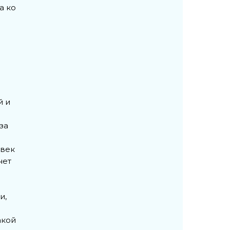
а ко
й и
за
овек
нет
и,
акой