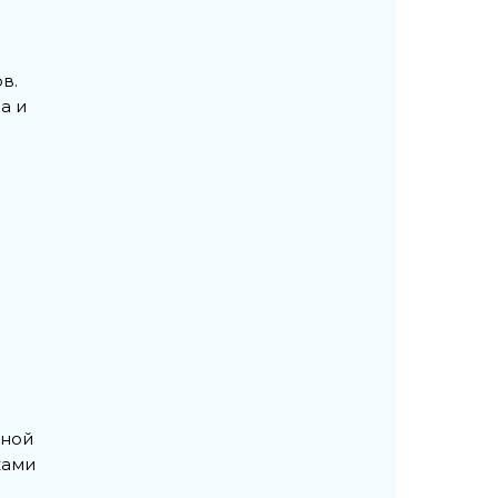
в.
а и
рной
ками