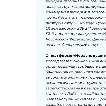
выборка сплошная: приглашение
целевых групп, зарегистрирован
комфортная выборка: в опросе 
групп. Результаты исследовани
октябрь-ноябрь 2025 года. Целе
Объем выборки: 288 217 респонде
131. В опросе приняли участие 4
Российской Федерации. Данные 
возраст, федеральный округ.
О платформе «Неравнодушны
Исследовательско-коммуникаци
организованных сообществ с ц
накопления социального капита
высокотехнологичных исследов
психологических инструментов
зарегистрирована в реестре о
«Интеллект'Лаб» – это лаборат
"Неравнодушный человек". Прод
разрабатывать стратегии, прин