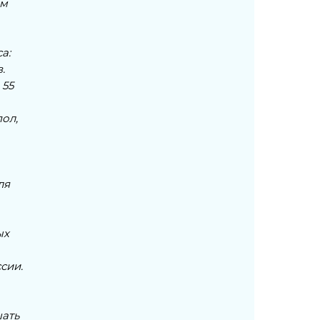
ям
а:
.
 55
ол,
ля
ых
сии.
шать