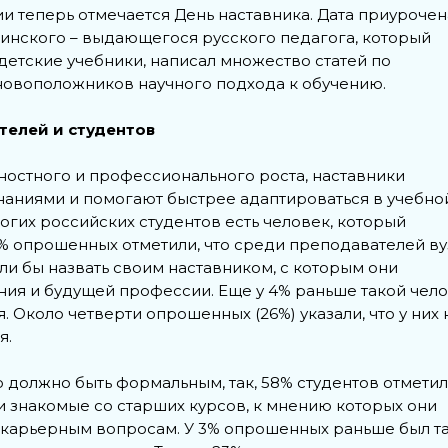
ии теперь отмечается День наставника. Дата приурочен
инского – выдающегося русского педагога, который
етские учебники, написал множество статей по
сновоположников научного подхода к обучению.
телей и студентов
ностного и профессионального роста, наставники
знаниями и помогают быстрее адаптироваться в учебно
гих российских студентов есть человек, который
8% опрошенных отметили, что среди преподавателей ву
гли бы назвать своим наставником, с которым они
ния и будущей профессии. Еще у 4% раньше такой чел
. Около четверти опрошенных (26%) указали, что у них 
я.
 должно быть формальным, так, 58% студентов отметил
ли знакомые со старших курсов, к мнению которых они
 карьерным вопросам. У 3% опрошенных раньше был т