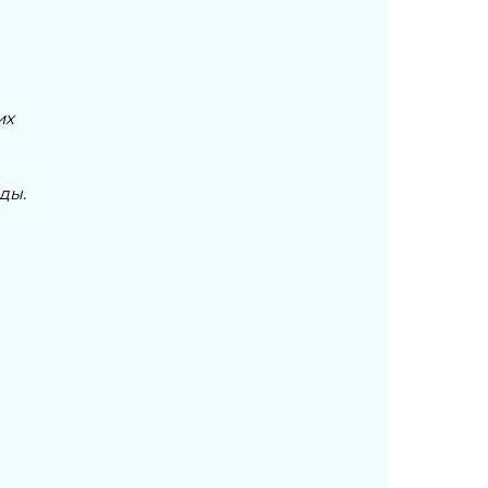
их
ды.