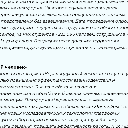
 участвовать в опросе рассылалось всем представител
ных на платформе. На второй ступени используется
приняли участие все желающие представители целевых
я представлены без взвешивания. Дата проведения опрос
вые аудитории - студенты и сотрудники российских вузов
нтов, из них студентов - 233 086 человек, сотрудников -
91 вуз и филиал. География исследования: территория
репрезентируют аудиторию студентов по параметрам: п
й человек»
онная платформа «Неравнодушный человек» создана д
елью повышения эффективности взаимодействия и
ла участников. Она разработана на основе
аний, анализа и обработки больших данных, современн
 и методик. Платформа «Неравнодушный человек»
течественного программного обеспечения Минцифры Рос
ория новых исследовательских технологий платформы
укты лаборатории помогают государству и бизнесу
имать решения, повышать эффективность работы, и улуч