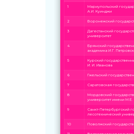
1
Мариупольский государ
А.И. Куинджи
2
Воронежский государст
3
Дагестанский государс
университет
4
Брянский государствен
академика И.Г. Петровс
5
Курский государственн
И. И. Иванова
6
Гжельский государстве
7
Саратовская государст
8
Мордовский государств
университет имени М.Е.
9
Санкт-Петербургский г
лесотехнический универ
10
Поволжский государств
11
Волгоградская государ