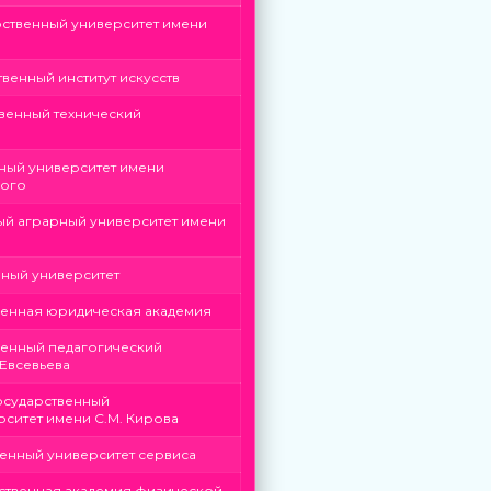
ственный университет имени
венный институт искусств
твенный технический
ный университет имени
кого
ый аграрный университет имени
нный университет
венная юридическая академия
енный педагогический
 Евсевьева
осударственный
ситет имени С.М. Кирова
енный университет сервиса
ственная академия физической