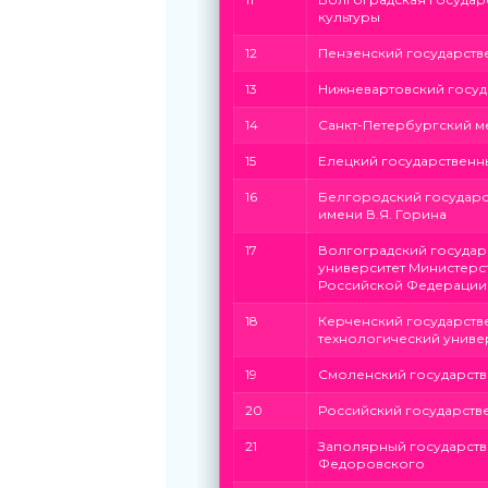
культуры
12
Пензенский государств
13
Нижневартовский госуд
14
Санкт-Петербургский м
15
Елецкий государственны
16
Белгородский государс
имени В.Я. Горина
17
Волгоградский государ
университет Министерс
Российской Федерации
18
Керченский государст
технологический униве
19
Смоленский государств
20
Российский государств
21
Заполярный государстве
Федоровского