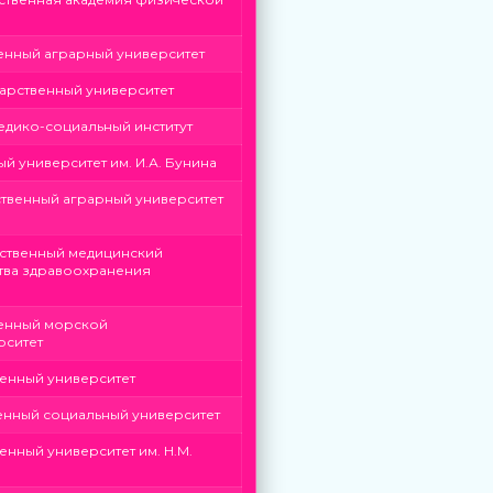
енный аграрный университет
арственный университет
едико-социальный институт
й университет им. И.А. Бунина
твенный аграрный университет
ственный медицинский
тва здравоохранения
венный морской
рситет
енный университет
енный социальный университет
нный университет им. Н.М.